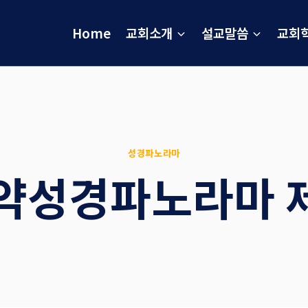
Home
교회소개
설교말씀
교회
성경파노라마
약성경파노라마 제