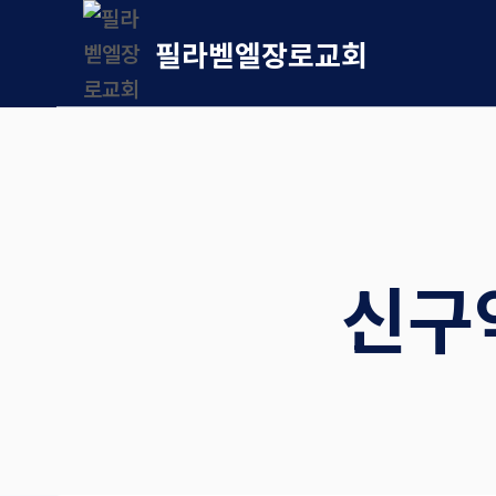
Skip
필라벧엘장로교회
to
content
신구