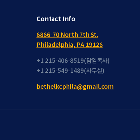
Contact Info
6866-70 North 7th St.
Philadelphia, PA 19126
+1 215-406-8519(담임목사)
+1 215-549-1489(사무실)
bethelkcphila@gmail.com