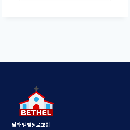
필라 벧엘장로교회