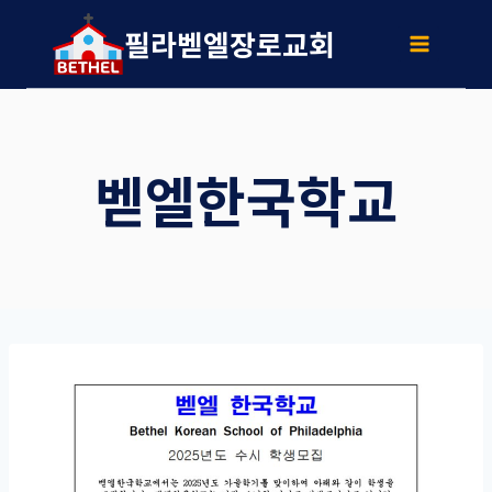
Skip
to
필라벧엘장로교회
content
벧엘한국학교