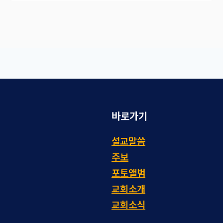
바로가기
설교말씀
주보
포토앨범
교회소개
교회소식