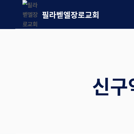
Skip
필라벧엘장로교회
to
content
신구