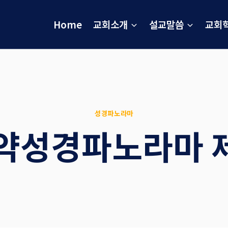
Home
교회소개
설교말씀
교회
성경파노라마
약성경파노라마 제