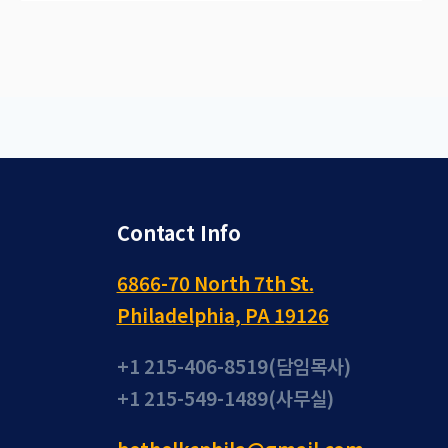
Contact Info
6866-70 North 7th St.
Philadelphia, PA 19126
+1 215-406-8519(담임목사)
+1 215-549-1489(사무실)