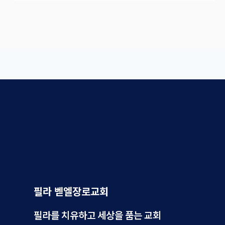
필라 벧엘장로교회
필라를 치유하고 세상을 품는 교회