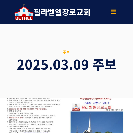
Skip
to
필라벧엘장로교회
content
주보
2025.03.09 주보