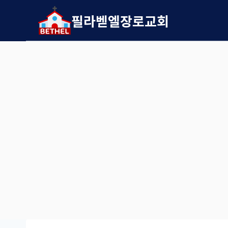
Skip
필라벧엘장로교회
to
content