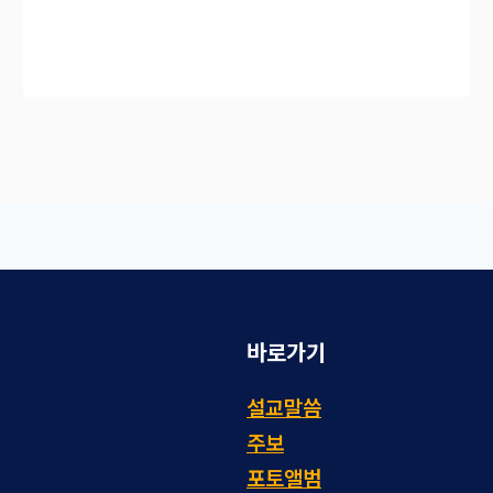
바로가기
설교말씀
주보
포토앨범