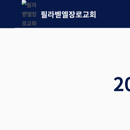
Skip
필라벧엘장로교회
to
content
2