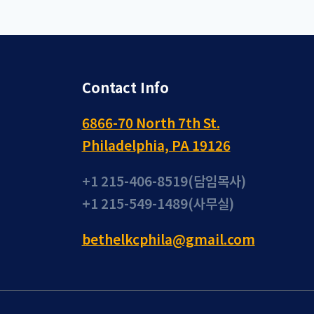
Contact Info
6866-70 North 7th St.
Philadelphia, PA 19126
+1 215-406-8519(담임목사)
+1 215-549-1489(사무실)
bethelkcphila@gmail.com