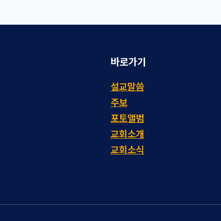
바로가기
설교말씀
주보
포토앨범
교회소개
교회소식