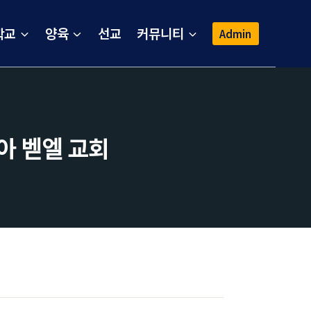
학교
양육
선교
커뮤니티
Admin
ᅡ 벧엘 교회