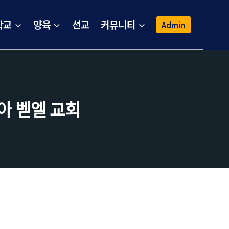
학교
양육
선교
커뮤니티
Admin
ᅡ 벧엘 교회