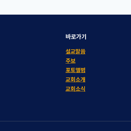
바로가기
설교말씀
주보
포토앨범
교회소개
교회소식