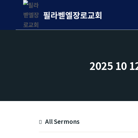
Skip
필라벧엘장로교회
to
content
2025 10 12 ᄋ
All Sermons