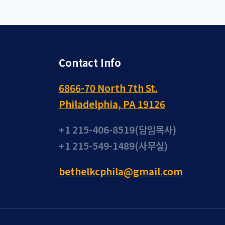
Contact Info
6866-70 North 7th St.
Philadelphia, PA 19126
+1 215-406-8519(담임목사)
+1 215-549-1489(사무실)
bethelkcphila@gmail.com